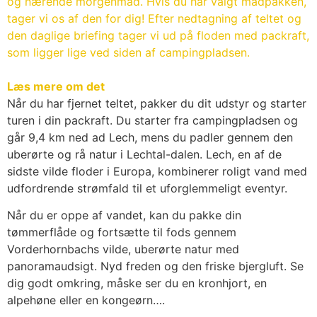
og nærende morgenmad. Hvis du har valgt madpakken,
tager vi os af den for dig! Efter nedtagning af teltet og
den daglige briefing tager vi ud på floden med packraft,
som ligger lige ved siden af campingpladsen.
Læs mere om det
Når du har fjernet teltet, pakker du dit udstyr og starter
turen i din packraft. Du starter fra campingpladsen og
går 9,4 km ned ad Lech, mens du padler gennem den
uberørte og rå natur i Lechtal-dalen. Lech, en af de
sidste vilde floder i Europa, kombinerer roligt vand med
udfordrende strømfald til et uforglemmeligt eventyr.
Når du er oppe af vandet, kan du pakke din
tømmerflåde og fortsætte til fods gennem
Vorderhornbachs vilde, uberørte natur med
panoramaudsigt. Nyd freden og den friske bjergluft. Se
dig godt omkring, måske ser du en kronhjort, en
alpehøne eller en kongeørn….