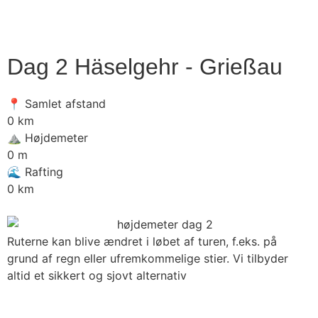
Dag 2 Häselgehr - Grießau
📍 Samlet afstand
0
km
⛰️ Højdemeter
0
m
🌊 Rafting
0
km
Ruterne kan blive ændret i løbet af turen, f.eks. på
grund af regn eller ufremkommelige stier. Vi tilbyder
altid et sikkert og sjovt alternativ