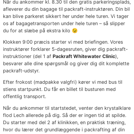
Når du ankommer kl. 8.30 til den gratis parkeringsplads,
afleverer du din bagage til packraft-instruktøren. Din bil
kan blive parkeret sikkert her under hele turen. Vi tager
os af bagagetransporten under hele turen – så slipper
du for at slæbe på ekstra kilo 😉
Klokken 9:00 præcis starter vi med briefingen. Vores
instruktører forklarer 5-dagesruten, giver dig packraft-
instruktioner (del 1 af
Packraft Whitewater Clinic
),
besvarer alle dine spørgsmål og giver dig dit komplette
packraft-udstyr.
Efter frokost (madpakke valgfri) kører vi med bus til
stiens startpunkt. Du får en billet til busturen med
offentlig transport.
Når du ankommer til startstedet, venter den krystalklare
flod Lech allerede på dig. Så der er ingen tid at spilde.
Du starter med del 2 af klinikken, en praktisk træning,
hvor du lærer det grundlæggende i packrafting af din