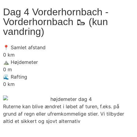
Dag 4 Vorderhornbach -
Vorderhornbach
🥾
(kun
vandring)
📍 Samlet afstand
0
km
⛰️ Højdemeter
0
m
🌊 Rafting
0
km
Ruterne kan blive ændret i løbet af turen, f.eks. på
grund af regn eller ufremkommelige stier. Vi tilbyder
altid et sikkert og sjovt alternativ