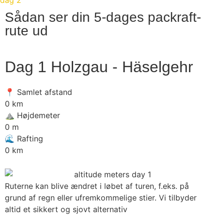
dag 2
Sådan ser din 5-dages packraft-
rute ud
Dag 1 Holzgau - Häselgehr
📍 Samlet afstand
0
km
⛰️ Højdemeter
0
m
🌊 Rafting
0
km
Ruterne kan blive ændret i løbet af turen, f.eks. på
grund af regn eller ufremkommelige stier. Vi tilbyder
altid et sikkert og sjovt alternativ