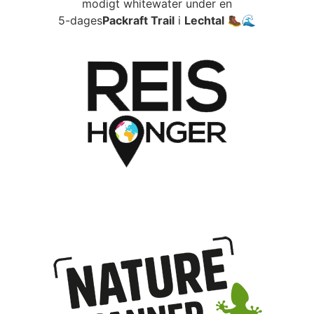
modigt whitewater under en
5-dages
Packraft Trail
i
Lechtal
🥾🌊