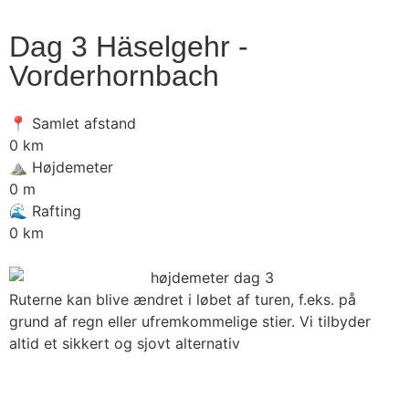
Dag 3 Häselgehr -
Vorderhornbach
📍 Samlet afstand
0
km
⛰️ Højdemeter
0
m
🌊 Rafting
0
km
Ruterne kan blive ændret i løbet af turen, f.eks. på
grund af regn eller ufremkommelige stier. Vi tilbyder
altid et sikkert og sjovt alternativ